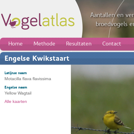
Aantallen en ver
broedvogels en
Home
Methode
Resultaten
Contact
Engelse Kwikstaart
Latijnse naam
Motacilla flava flavissima
Engelse naam
Yellow Wagtail
Alle kaarten