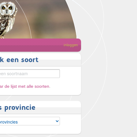
inloggen
k een soort
r de lijst met alle soorten
.
s provincie