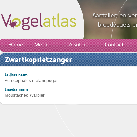
Aantallen en ver
broedvogels en
Home
Methode
Resultaten
Contact
Zwartkoprietzanger
Latijnse naam
Acrocephalus melanopogon
Engelse naam
Moustached Warbler