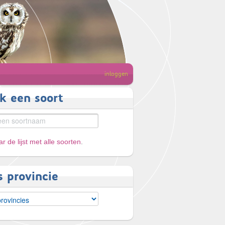
inloggen
k een soort
r de lijst met alle soorten
.
s provincie