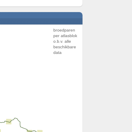
broedparen
per atlasblok
o.b.v. alle
beschikbare
data