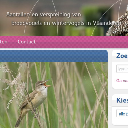
Aantallen en verspreiding van
broedvogels en wintervogels in Vlaanderen
aten
Contact
Zoe
Ga naa
Kie