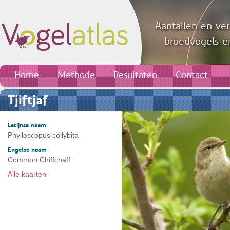
Aantallen en ver
broedvogels en
Home
Methode
Resultaten
Contact
Tjiftjaf
Latijnse naam
Phylloscopus collybita
Engelse naam
Common Chiffchaff
Alle kaarten