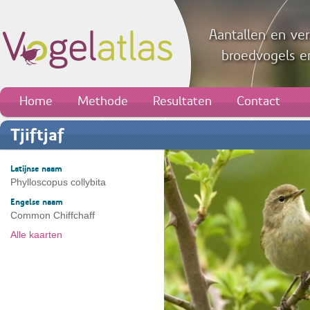
Aantallen en ver
broedvogels en
Home
Methode
Resultaten
Contact
Tjiftjaf
Latijnse naam
Phylloscopus collybita
Engelse naam
Common Chiffchaff
Alle kaarten