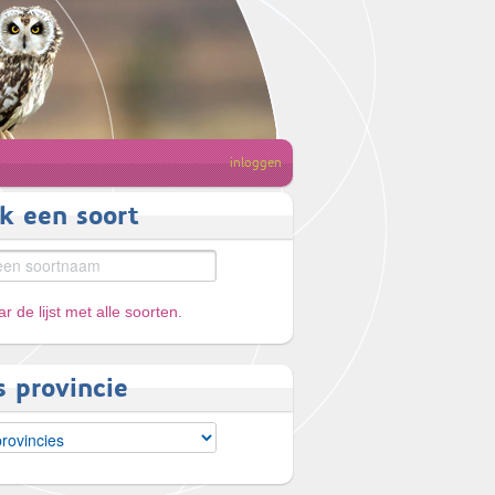
inloggen
k een soort
r de lijst met alle soorten
.
s provincie