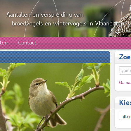
Aantallen en verspreiding van
broedvogels en wintervogels in Vlaanderen
aten
Contact
Zoe
Ga naa
Kie