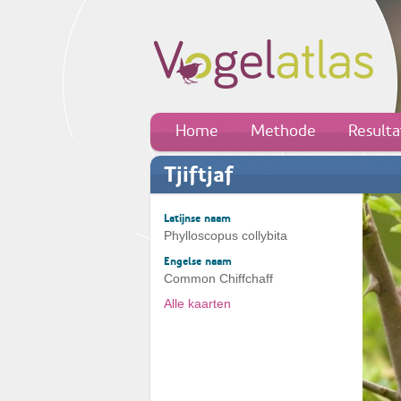
Home
Methode
Result
Tjiftjaf
Latijnse naam
Phylloscopus collybita
Engelse naam
Common Chiffchaff
Alle kaarten