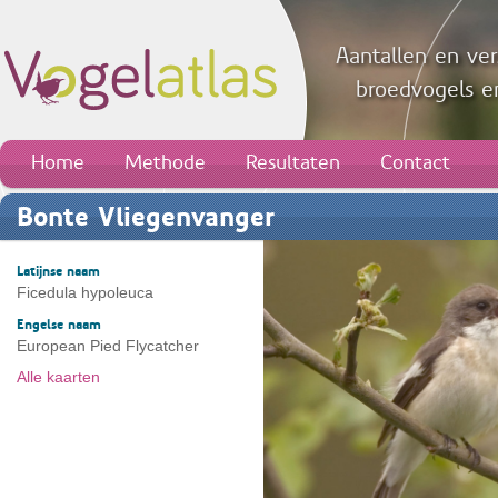
Aantallen en ver
broedvogels en
Home
Methode
Resultaten
Contact
Bonte Vliegenvanger
Latijnse naam
Ficedula hypoleuca
Engelse naam
European Pied Flycatcher
Alle kaarten