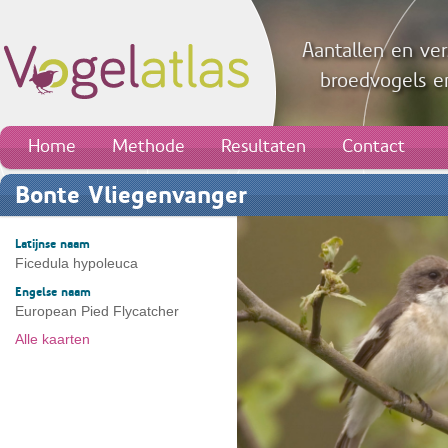
Aantallen en ver
broedvogels en
Home
Methode
Resultaten
Contact
Bonte Vliegenvanger
Latijnse naam
Ficedula hypoleuca
Engelse naam
European Pied Flycatcher
Alle kaarten