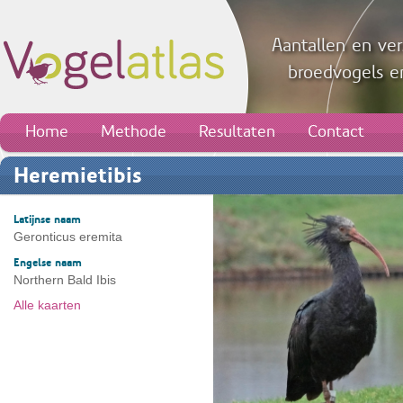
Aantallen en ver
broedvogels en
Home
Methode
Resultaten
Contact
Heremietibis
Latijnse naam
Geronticus eremita
Engelse naam
Northern Bald Ibis
Alle kaarten