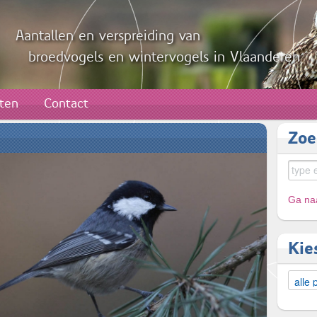
Aantallen en verspreiding van
broedvogels en wintervogels in Vlaanderen
aten
Contact
Zoe
Ga naa
Kie