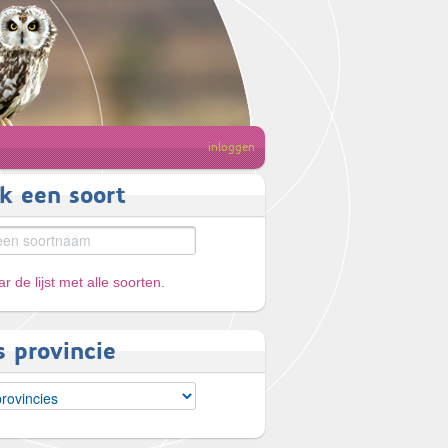
inloggen
k een soort
r de lijst met alle soorten
.
s provincie