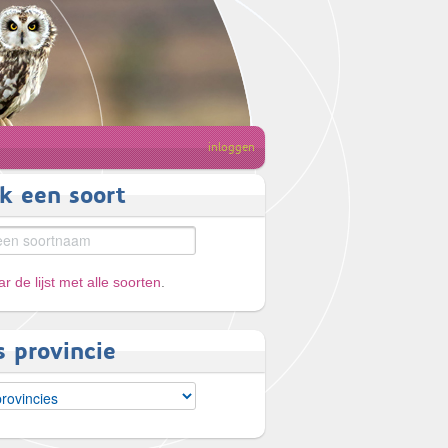
inloggen
k een soort
r de lijst met alle soorten
.
s provincie