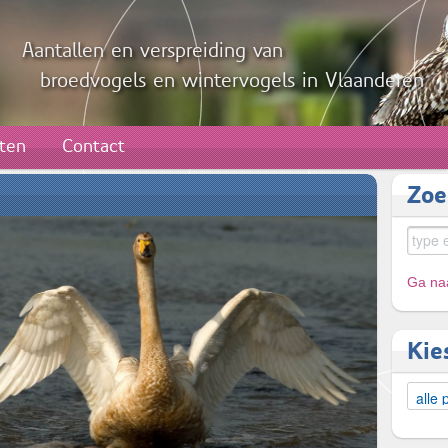
Aantallen en verspreiding van
broedvogels en wintervogels in Vlaanderen
aten
Contact
Zoe
Ga naa
Kie