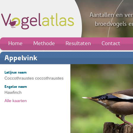
Aantallen en ver
broedvogels en
Home
Methode
Resultaten
Contact
Appelvink
Latijnse naam
Coccothraustes coccothraustes
Engelse naam
Hawfinch
Alle kaarten