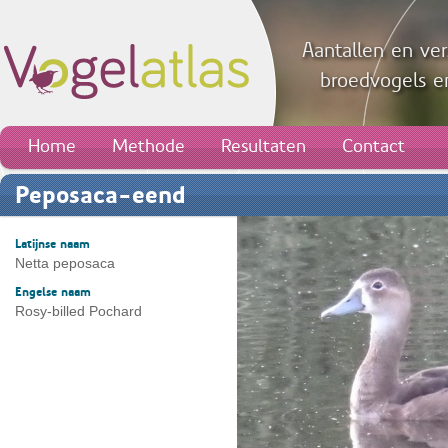
Aantallen en ver
broedvogels en
Home
Methode
Resultaten
Contact
Peposaca-eend
Latijnse naam
Netta peposaca
Engelse naam
Rosy-billed Pochard