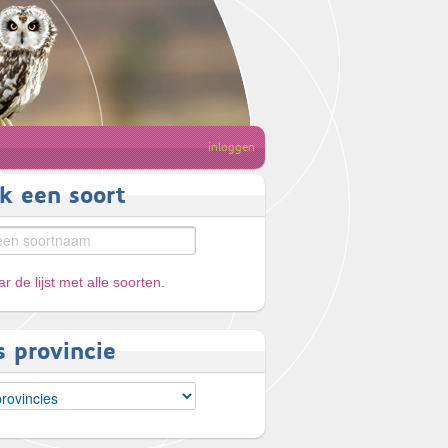
inloggen
k een soort
r de lijst met alle soorten
.
s provincie