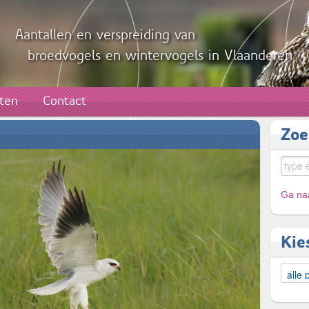
Aantallen en verspreiding van
broedvogels en wintervogels in Vlaanderen
aten
Contact
Zoe
Ga naa
Kie