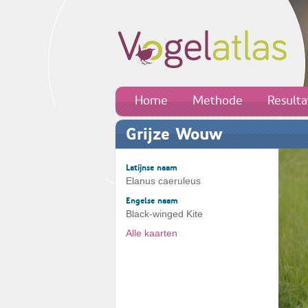
Home
Methode
Result
Grijze Wouw
Latijnse naam
Elanus caeruleus
Engelse naam
Black-winged Kite
Alle kaarten