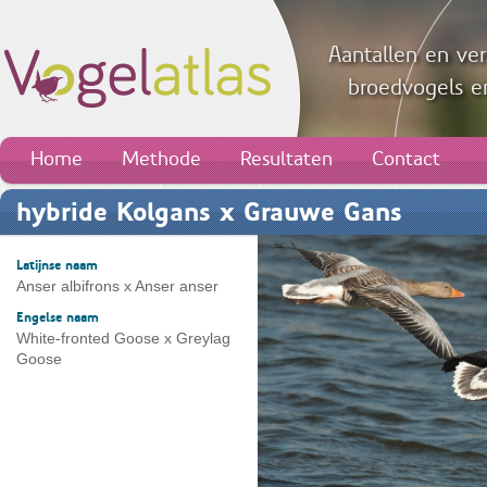
Aantallen en ver
broedvogels en
Home
Methode
Resultaten
Contact
hybride Kolgans x Grauwe Gans
Latijnse naam
Anser albifrons x Anser anser
Engelse naam
White-fronted Goose x Greylag
Goose