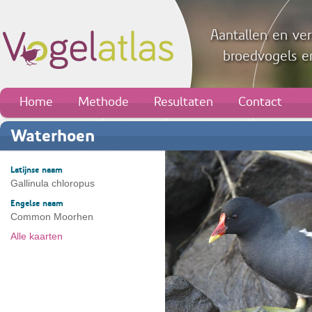
Aantallen en ver
broedvogels en
Home
Methode
Resultaten
Contact
Waterhoen
Latijnse naam
Gallinula chloropus
Engelse naam
Common Moorhen
Alle kaarten