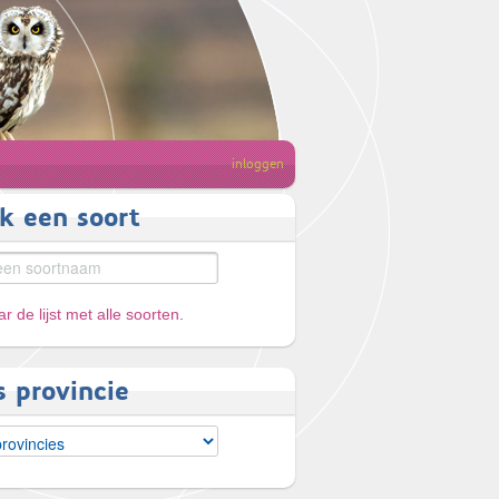
inloggen
k een soort
r de lijst met alle soorten
.
s provincie