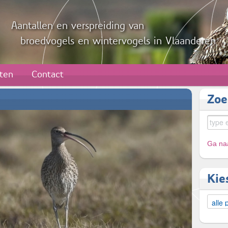
Aantallen en verspreiding van
broedvogels en wintervogels in Vlaanderen
aten
Contact
Zoe
Ga naa
Kie