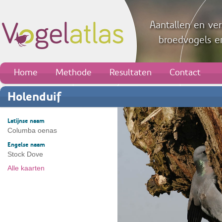
Aantallen en ver
broedvogels en
Home
Methode
Resultaten
Contact
Holenduif
Latijnse naam
Columba oenas
Engelse naam
Stock Dove
Alle kaarten