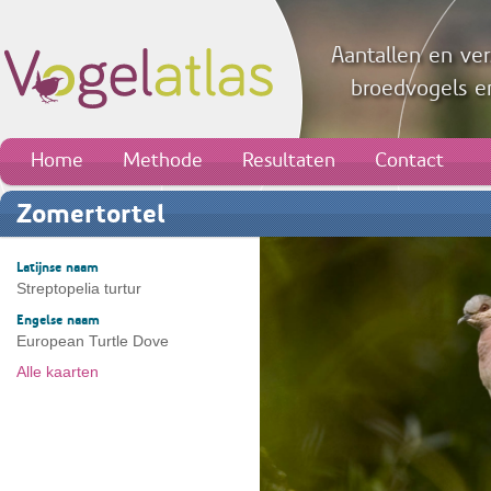
Aantallen en ver
broedvogels en
Home
Methode
Resultaten
Contact
Zomertortel
Latijnse naam
Streptopelia turtur
Engelse naam
European Turtle Dove
Alle kaarten