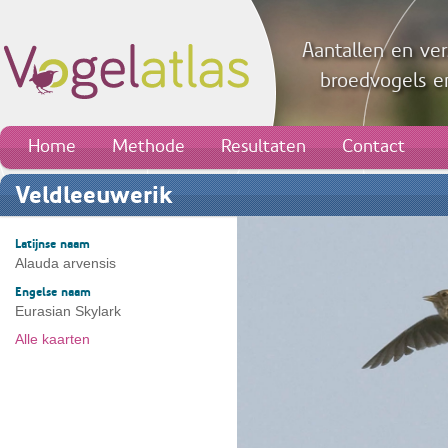
Aantallen en ver
broedvogels en
Home
Methode
Resultaten
Contact
Veldleeuwerik
Latijnse naam
Alauda arvensis
Engelse naam
Eurasian Skylark
Alle kaarten