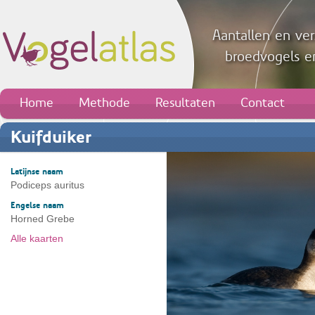
Aantallen en ver
broedvogels en
Home
Methode
Resultaten
Contact
Kuifduiker
Latijnse naam
Podiceps auritus
Engelse naam
Horned Grebe
Alle kaarten