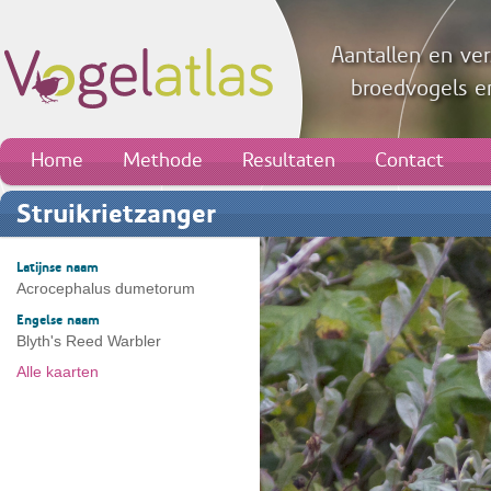
Aantallen en ver
broedvogels en
Home
Methode
Resultaten
Contact
Struikrietzanger
Latijnse naam
Acrocephalus dumetorum
Engelse naam
Blyth's Reed Warbler
Alle kaarten