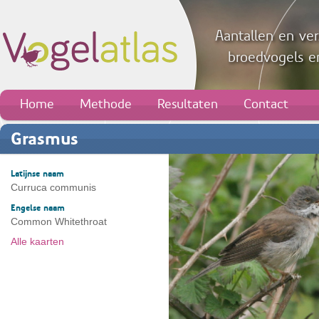
Aantallen en ver
broedvogels en
Home
Methode
Resultaten
Contact
Grasmus
Latijnse naam
Curruca communis
Engelse naam
Common Whitethroat
Alle kaarten