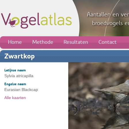
Aantallen en ver
broedvogels en
Home
Methode
Resultaten
Contact
Zwartkop
Latijnse naam
Sylvia atricapilla
Engelse naam
Eurasian Blackcap
Alle kaarten