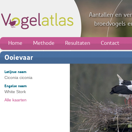
Aantallen en ver
broedvogels en
Home
Methode
Resultaten
Contact
Ooievaar
Latijnse naam
Ciconia ciconia
Engelse naam
White Stork
Alle kaarten