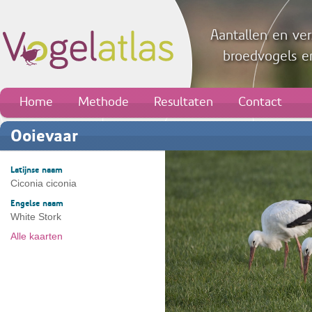
Aantallen en ver
broedvogels en
Home
Methode
Resultaten
Contact
Ooievaar
Latijnse naam
Ciconia ciconia
Engelse naam
White Stork
Alle kaarten