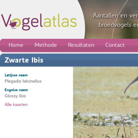
Aantallen en ver
broedvogels en
Home
Methode
Resultaten
Contact
Zwarte Ibis
Latijnse naam
Plegadis falcinellus
Engelse naam
Glossy Ibis
Alle kaarten