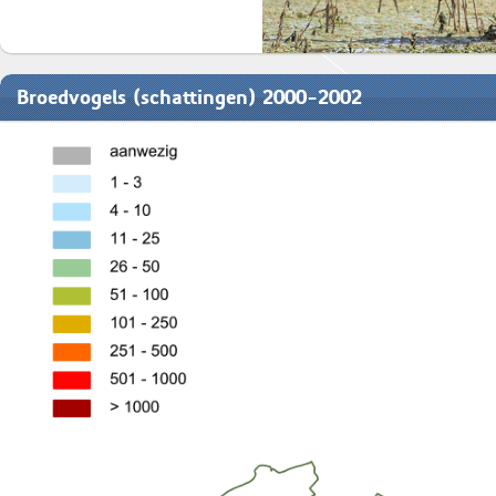
Broedvogels (schattingen) 2000-2002