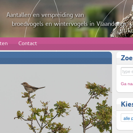
Aantallen en verspreiding van
broedvogels en wintervogels in Vlaanderen
aten
Contact
Zoe
Ga naa
Kie