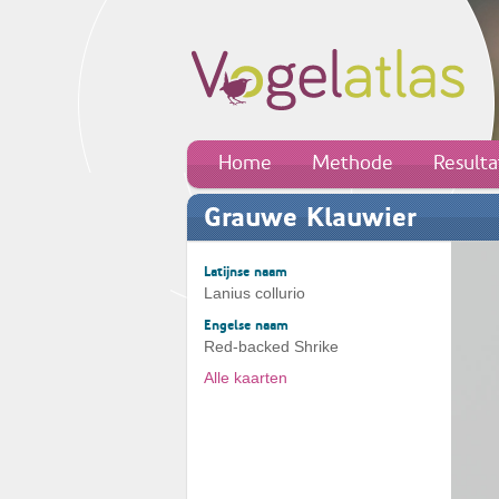
Home
Methode
Result
Grauwe Klauwier
Latijnse naam
Lanius collurio
Engelse naam
Red-backed Shrike
Alle kaarten