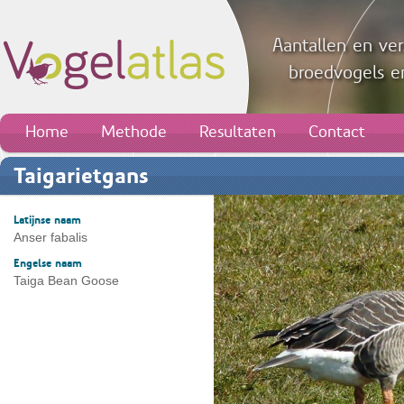
Aantallen en ver
broedvogels en
Home
Methode
Resultaten
Contact
Taigarietgans
Latijnse naam
Anser fabalis
Engelse naam
Taiga Bean Goose