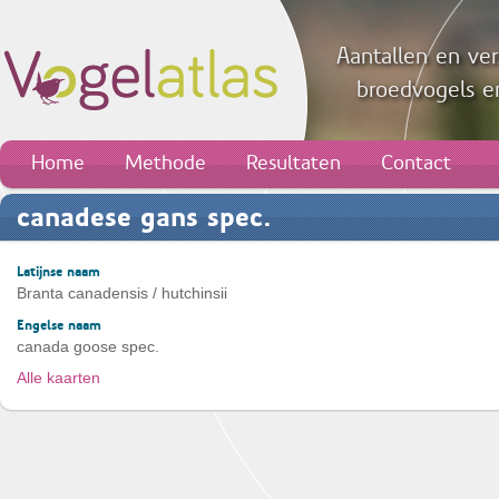
Aantallen en ver
broedvogels en
Home
Methode
Resultaten
Contact
canadese gans spec.
Latijnse naam
Branta canadensis / hutchinsii
Engelse naam
canada goose spec.
Alle kaarten