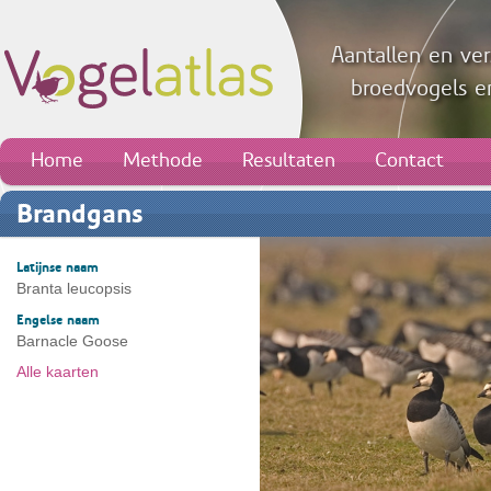
Aantallen en ver
broedvogels en
Home
Methode
Resultaten
Contact
Brandgans
Latijnse naam
Branta leucopsis
Engelse naam
Barnacle Goose
Alle kaarten