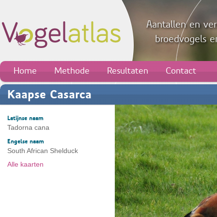
Aantallen en ver
broedvogels en
Home
Methode
Resultaten
Contact
Kaapse Casarca
Latijnse naam
Tadorna cana
Engelse naam
South African Shelduck
Alle kaarten