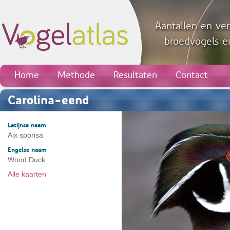
Aantallen en ver
broedvogels en
Home
Methode
Resultaten
Contact
Carolina-eend
Latijnse naam
Aix sponsa
Engelse naam
Wood Duck
Alle kaarten