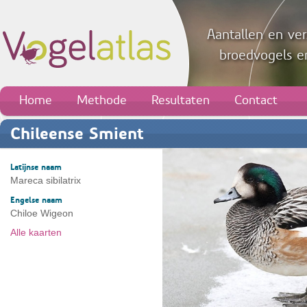
Aantallen en ver
broedvogels en
Home
Methode
Resultaten
Contact
Chileense Smient
Latijnse naam
Mareca sibilatrix
Engelse naam
Chiloe Wigeon
Alle kaarten