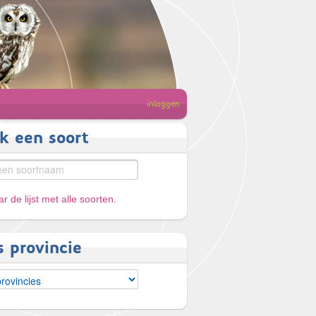
inloggen
k een soort
r de lijst met alle soorten
.
s provincie