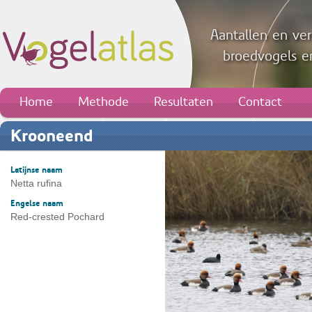
Aantallen en ver
broedvogels en
Home
Methode
Resultaten
Contact
Krooneend
Latijnse naam
Netta rufina
Engelse naam
Red-crested Pochard