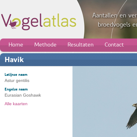
Aantallen en ver
broedvogels en
Home
Methode
Resultaten
Contact
Havik
Latijnse naam
Astur gentilis
Engelse naam
Eurasian Goshawk
Alle kaarten