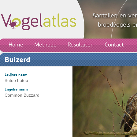
Aantallen en ver
broedvogels en
Home
Methode
Resultaten
Contact
Buizerd
Latijnse naam
Buteo buteo
Engelse naam
Common Buzzard