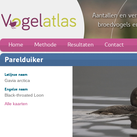
Aantallen en ver
broedvogels en
Home
Methode
Resultaten
Contact
Parelduiker
Latijnse naam
Gavia arctica
Engelse naam
Black-throated Loon
Alle kaarten