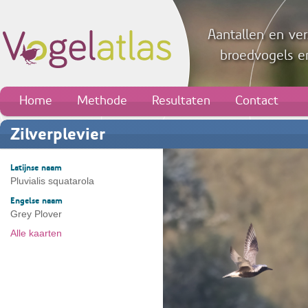
Aantallen en ver
broedvogels en
Home
Methode
Resultaten
Contact
Zilverplevier
Latijnse naam
Pluvialis squatarola
Engelse naam
Grey Plover
Alle kaarten