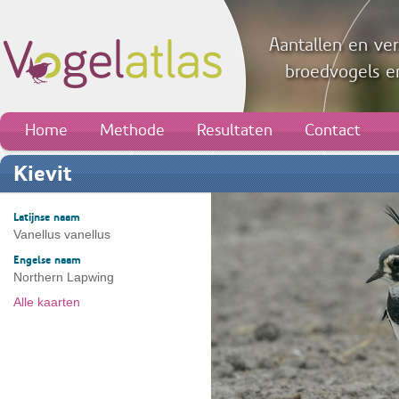
Aantallen en ver
broedvogels en
Home
Methode
Resultaten
Contact
Kievit
Latijnse naam
Vanellus vanellus
Engelse naam
Northern Lapwing
Alle kaarten