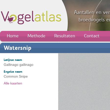
Aantallen en ver
broedvogels en
Home
Methode
Resultaten
Contact
Watersnip
Latijnse naam
Gallinago gallinago
Engelse naam
Common Snipe
Alle kaarten