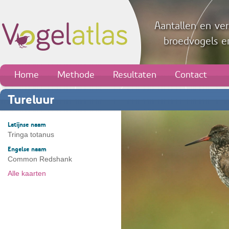
Aantallen en ver
broedvogels en
Home
Methode
Resultaten
Contact
Tureluur
Latijnse naam
Tringa totanus
Engelse naam
Common Redshank
Alle kaarten