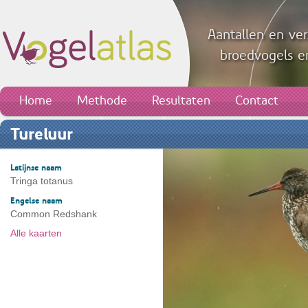
Aantallen en ver
broedvogels en
Home
Methode
Resultaten
Contact
Tureluur
Latijnse naam
Tringa totanus
Engelse naam
Common Redshank
Alle kaarten