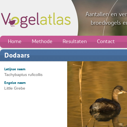
Aantallen en ver
broedvogels en
Home
Methode
Resultaten
Contact
Dodaars
Latijnse naam
Tachybaptus ruficollis
Engelse naam
Little Grebe