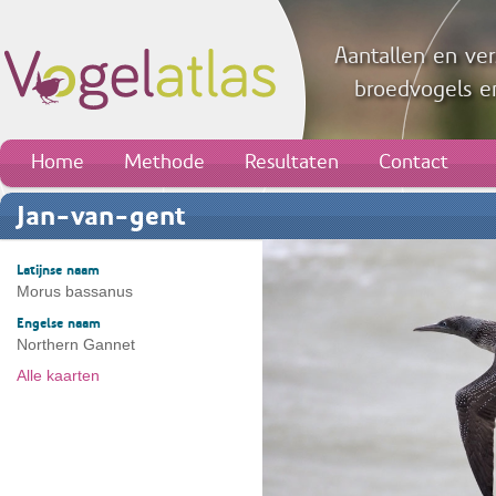
Aantallen en ver
broedvogels en
Home
Methode
Resultaten
Contact
Jan-van-gent
Latijnse naam
Morus bassanus
Engelse naam
Northern Gannet
Alle kaarten