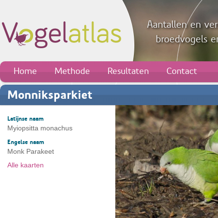
Aantallen en ver
broedvogels en
Home
Methode
Resultaten
Contact
Monniksparkiet
Latijnse naam
Myiopsitta monachus
Engelse naam
Monk Parakeet
Alle kaarten