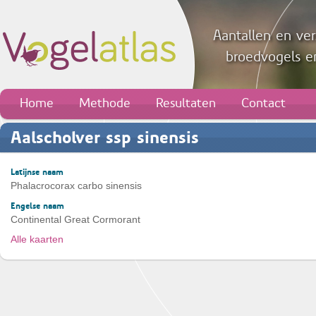
Aantallen en ver
broedvogels en
Home
Methode
Resultaten
Contact
Aalscholver ssp sinensis
Latijnse naam
Phalacrocorax carbo sinensis
Engelse naam
Continental Great Cormorant
Alle kaarten