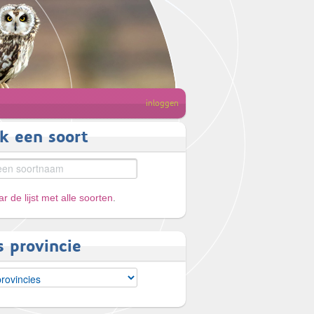
inloggen
k een soort
r de lijst met alle soorten
.
s provincie