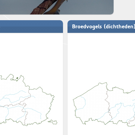
Broedvogels (dichtheden