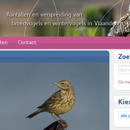
Aantallen en verspreiding van
broedvogels en wintervogels in Vlaanderen
aten
Contact
Zoe
Ga naa
Kie