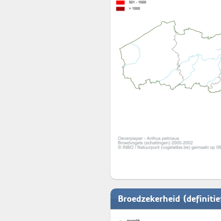
Broedzekerheid (definiti