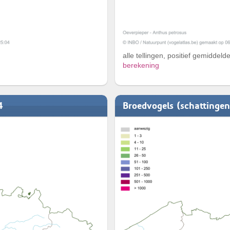
alle tellingen, positief gemiddeld
berekening
4
Broedvogels (schattinge